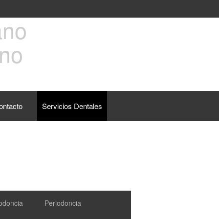
ano
ontacto
Servicios Dentales
odoncia
Periodoncia