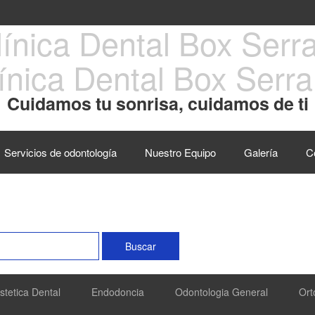
ínica Dental Box Serr
Cuidamos tu sonrisa, cuidamos de ti
Servicios de odontología
Nuestro Equipo
Galería
C
stetica Dental
Endodoncia
Odontologia General
Ort