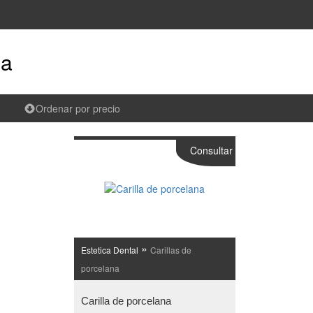
na
Ordenar por precio
Consultar
»
Estetica Dental
Carillas de
porcelana
Carilla de porcelana